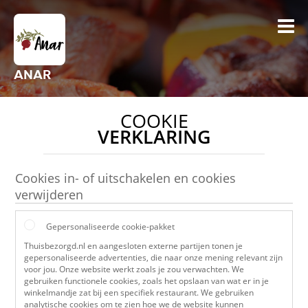
ANAR
COOKIE
VERKLARING
Cookies in- of uitschakelen en cookies
verwijderen
Gepersonaliseerde cookie-pakket
Thuisbezorgd.nl en aangesloten externe partijen tonen je
gepersonaliseerde advertenties, die naar onze mening relevant zijn
voor jou. Onze website werkt zoals je zou verwachten. We
gebruiken functionele cookies, zoals het opslaan van wat er in je
winkelmandje zat bij een specifiek restaurant. We gebruiken
analytische cookies om te zien hoe we de website kunnen